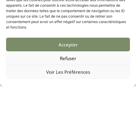
appareils. Le fait de consentir à ces technologies nous permettra de
Nous débutons chaque projet par une rencontre pour
traiter des données telles que le comportement de navigation ou les ID
comprendre vos visions et besoins. Cette consultation
uniques sur ce site. Le fait de ne pas consentir ou de retirer son
permet d’aligner nos services avec vos attentes.
consentement peut avoir un effet négatif sur certaines caractéristiques
et fonctions.
Planification et Devis
Accepter
Après la consultation, nous élaborons un plan détaillé et
vous fournissons un devis transparent, sans surprises.
Refuser
Exécution et Suivi
Voir Les Préférences
Nous gérons chaque étape du projet avec rigueur, de la
préparation à la finition, et assurons un suivi post-projet
pour garantir votre satisfaction complète.
Témoignages de Clients
Nos clients de Chanterac témoignent de la transformation
de leurs maisons grâce à nos services. Leur satisfaction et
leurs recommandations sont le témoignage de notre