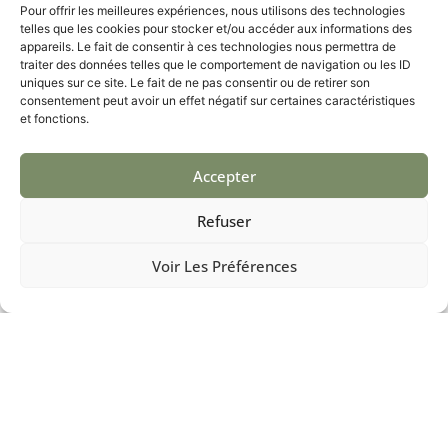
Pour offrir les meilleures expériences, nous utilisons des technologies
fournir des services de la plus haute qualité. Nous
telles que les cookies pour stocker et/ou accéder aux informations des
utilisons uniquement des matériaux durables et des
appareils. Le fait de consentir à ces technologies nous permettra de
techniques éprouvées pour garantir des résultats qui
traiter des données telles que le comportement de navigation ou les ID
résistent à l’épreuve du temps. Nous croyons en
uniques sur ce site. Le fait de ne pas consentir ou de retirer son
consentement peut avoir un effet négatif sur certaines caractéristiques
l’importance d’un travail bien fait et nous nous efforçons
et fonctions.
de dépasser vos attentes à chaque étape du projet.
Satisfaction Client
Accepter
Votre satisfaction est notre priorité absolue. Nous
Refuser
travaillons en étroite collaboration avec vous pour
comprendre vos besoins et préférences. Nous vous
Voir Les Préférences
tenons informé tout au long du projet et nous nous
assurons que vous êtes pleinement satisfait du résultat
final.
Respect des Délais
Nous comprenons que les projets de rénovation peuvent
être perturbants. C’est pourquoi nous nous engageons à