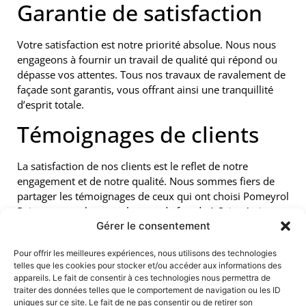
Garantie de satisfaction
Votre satisfaction est notre priorité absolue. Nous nous
engageons à fournir un travail de qualité qui répond ou
dépasse vos attentes. Tous nos travaux de ravalement de
façade sont garantis, vous offrant ainsi une tranquillité
d’esprit totale.
Témoignages de clients
La satisfaction de nos clients est le reflet de notre
engagement et de notre qualité. Nous sommes fiers de
partager les témoignages de ceux qui ont choisi Pomeyrol
Peinture pour leur ravalement de façade à Saint-Astier.
Gérer le consentement
Leur confiance et leurs recommandations sont pour nous
une source de motivation continue et un gage de notre
Pour offrir les meilleures expériences, nous utilisons des technologies
sérieux.
telles que les cookies pour stocker et/ou accéder aux informations des
Certification et assurance
appareils. Le fait de consentir à ces technologies nous permettra de
traiter des données telles que le comportement de navigation ou les ID
uniques sur ce site. Le fait de ne pas consentir ou de retirer son