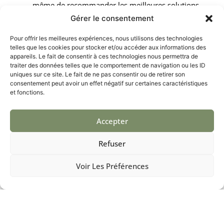
même de recommander les meilleures solutions
adaptées à votre environnement.
Gérer le consentement
Qualité garantie
: Nous utilisons uniquement des
produits de haute qualité qui sont testés pour
Pour offrir les meilleures expériences, nous utilisons des technologies
telles que les cookies pour stocker et/ou accéder aux informations des
résister aux conditions climatiques locales.
appareils. Le fait de consentir à ces technologies nous permettra de
Respect de l’environnement
: Nos procédés et
traiter des données telles que le comportement de navigation ou les ID
matériaux sont choisis pour minimiser l’impact
uniques sur ce site. Le fait de ne pas consentir ou de retirer son
environnemental.
consentement peut avoir un effet négatif sur certaines caractéristiques
et fonctions.
Témoignages de Clients
Satisfaits
Accepter
Nous sommes fiers de notre travail à Ribérac et les
Refuser
retours de nos clients témoignent de notre engagement
envers la qualité et le service client. Voici quelques
Voir Les Préférences
témoignages de propriétaires locaux qui ont fait appel à
nos services :
« Pomeyrol Peinture a rénové la façade de
notre maison avec un professionnalisme