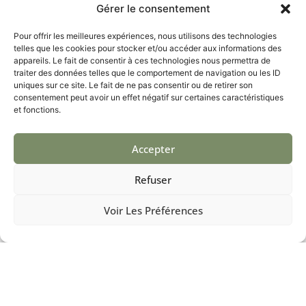
L’application des revêtements doit être effectuée avec
Gérer le consentement
soin pour garantir une finition homogène et durable :
Pour offrir les meilleures expériences, nous utilisons des technologies
Sous-couche
: Appliquez une sous-couche pour
telles que les cookies pour stocker et/ou accéder aux informations des
améliorer l’adhérence et la durabilité des finitions.
appareils. Le fait de consentir à ces technologies nous permettra de
Application de la finition
: Appliquez la peinture,
traiter des données telles que le comportement de navigation ou les ID
uniques sur ce site. Le fait de ne pas consentir ou de retirer son
le crépi ou l’enduit en suivant les instructions du
consentement peut avoir un effet négatif sur certaines caractéristiques
fabricant. Assurez-vous d’obtenir une couverture
et fonctions.
uniforme.
Pomeyrol Peinture utilise des techniques professionnelles
Accepter
pour garantir une application précise et une finition de
haute qualité.
Refuser
5.
Entretien Post-
Ravalement
Voir Les Préférences
Une fois les travaux terminés, l’entretien de la façade est
crucial pour préserver sa beauté et sa durabilité :
Nettoyage régulier
: Nettoyez la façade
périodiquement pour éliminer les salissures.