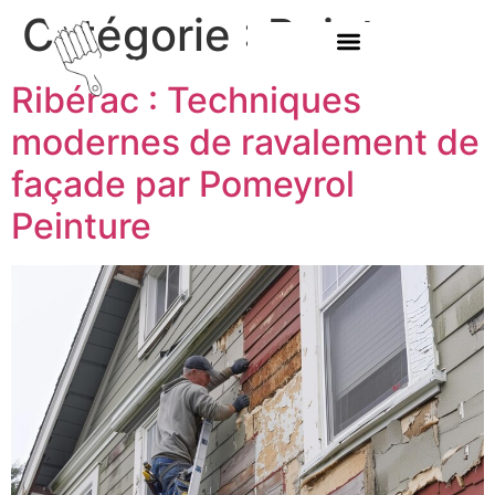
Catégorie :
Peinture
Ribérac : Techniques
modernes de ravalement de
façade par Pomeyrol
Peinture